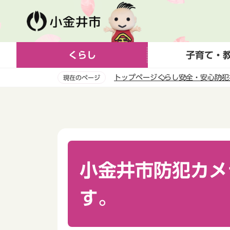
こ
の
ペ
ー
くらし
子育て・
ジ
の
トップページ
くらし
安全・安心
防犯
現在のページ
先
頭
本
で
文
す
こ
こ
か
ら
小金井市防犯カメ
す。