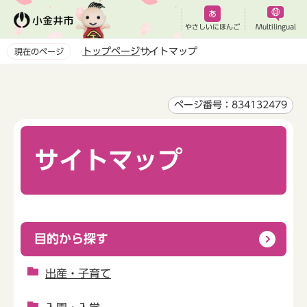
こ
の
やさしいにほんご
Multilingual
ペ
トップページ
サイトマップ
現在のページ
ー
本
ジ
文
の
こ
ページ番号：834132479
先
こ
頭
か
で
サイトマップ
ら
す
目的から探す
出産・子育て