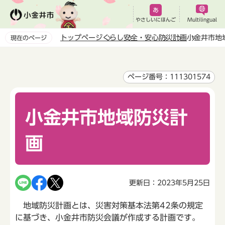
こ
の
やさしいにほんご
Multilingual
ペ
トップページ
くらし
安全・安心
防災
計画
小金井市地
現在のページ
ー
本
ジ
文
の
こ
ページ番号：111301574
先
こ
頭
か
で
小金井市地域防災計
ら
す
画
更新日：2023年5月25日
地域防災計画とは、災害対策基本法第42条の規定
に基づき、小金井市防災会議が作成する計画です。