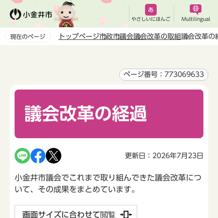
こ
の
やさしいにほんご
Multilingual
ペ
トップページ
市政
市議会
議会改革の取組
議会改革の
現在のページ
ー
本
ジ
文
の
こ
ページ番号：773069633
先
こ
頭
か
で
議会改革の経過
ら
す
更新日：2026年7月23日
小金井市議会でこれまで取り組んできた議会改革につ
いて、その成果をまとめています。
画面サイズに合わせて閲覧