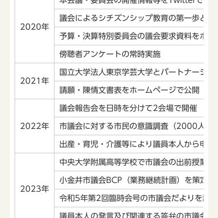
議会によるシチズンシップ教育の第一歩とし
2020年
予算・決算特別委員会の議会要求資料をホー
傍聴者アンケートの常時実施
国立大学法人東京学芸大学とパートナーシッ
2021年
請願・陳情文書表をホームページで公開
議会報告会を日時を分けて2会場で開催
2022年
市議会に対する市民の意識調査（2000人
出産・育児・介護等により議員本人から申し
中央大学附属高等学校で市議会の出前授業を
小金井市議会BCP（業務継続計画）を策定
2023年
令和5年第2回臨時会号の市議会だよりを試行
議員本人の発言及び関連する答弁の市議会イ