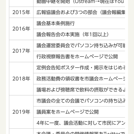
動画中継を開始（Ustream→現在はYouTu
2015年
広報協議会および3つの部会（議会報編集部
議会基本条例施行
2016年
議会報告会の本実施（年1回以上）
議会運営委員会でパソコン持ち込みが可能と
2017年
行政視察報告書をホームページで公開
定例会告知ポスター作成・掲示をはじめる
2018年
政務活動費の領収書を市議会ホームページで
議場および傍聴席で飲料の摂取ができるよう
市議会の全ての会議でパソコンの持ち込みが
2019年
議員案をホームページで公開
4年に一度、議会活動に対して市民にアンケ
本会議・委員会の開催情報等をTwitterで発