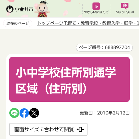
こ
の
やさしいにほんご
Multilingual
ペ
トップページ
子育て・教育
学校・教育
入学・転学・
現在のページ
ー
本
ジ
文
の
こ
ページ番号：688897704
先
こ
頭
か
で
小中学校住所別通学
ら
す
区域（住所別）
更新日：2010年2月12日
画面サイズに合わせて閲覧