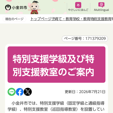
こ
の
やさしいにほんご
Multilingual
ペ
トップページ
子育て・教育
学校・教育
特別支援教育
現在のページ
ー
本
ジ
文
の
こ
ページ番号：171379209
先
こ
頭
か
で
特別支援学級及び特
ら
す
別支援教室のご案内
更新日：2026年7月21日
小金井市では、特別支援学級（固定学級と通級指導
学級）、特別支援教室（巡回指導教室）を設置してい