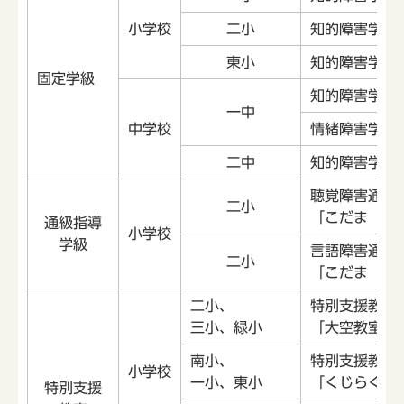
小学校
二小
知的障害学級
東小
知的障害学級
固定学級
知的障害学級
一中
中学校
情緒障害学級「
二中
知的障害学級
聴覚障害通級
二小
「こだま（き
通級指導
小学校
学級
言語障害通級
二小
「こだま（こ
二小、
特別支援教室
三小、緑小
「大空教室」
南小、
特別支援教室
小学校
一小、東小
「くじらぐも
特別支援