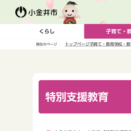
こ
の
ペ
ー
くらし
子育て・
ジ
の
トップページ
子育て・教育
学校・教
現在のページ
先
頭
本
で
文
す
こ
こ
か
ら
特別支援教育