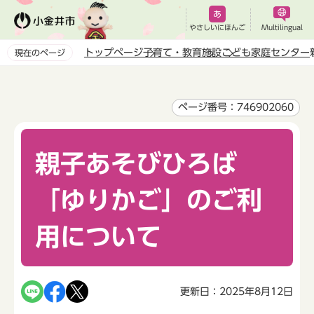
こ
の
やさしいにほんご
Multilingual
ペ
トップページ
子育て・教育
施設
こども家庭センター
現在のページ
ー
本
ジ
文
の
こ
ページ番号：746902060
先
こ
頭
か
で
親子あそびひろば
ら
す
「ゆりかご」のご利
用について
更新日：2025年8月12日