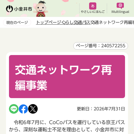
こ
の
やさしいにほんご
Multilingual
ペ
トップページ
くらし
交通
バス
交通ネットワーク再編
現在のページ
ー
本
ジ
文
の
こ
ページ番号：240572255
先
こ
頭
か
で
交通ネットワーク再
ら
す
編事業
更新日：2026年7月31日
令和6年7月に、CoCoバスを運行している京王バス
から、深刻な運転士不足を理由として、小金井市に対