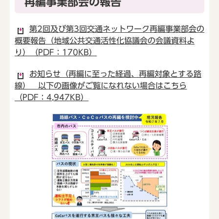
再編事業部会の報告
第2回及び第3回交通ネットワーク再編事業部会の
概要報告（地域公共交通活性化協議会の会議資料よ
り）（PDF：170KB）
お知らせ（再編に至った経過、再編対象とする路
線） 以下の画像がご覧になれない場合はこちら
（PDF：4,947KB）