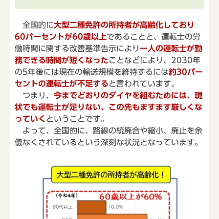
全国的に
大型二種免許の所持者が高齢化しており
60パーセントが60歳以上
であることと、運転士の労
働時間に関する改善基準告示により
一人の運転士が勤
務できる時間が短くなった
ことなどにより、2030年
の5年後には現在の輸送規模を維持するには
約30パー
セントの運転士が不足する
と言われています。
つまり、
今までどおりのダイヤを組むためには、現
状でも運転士が足りない、この先もますます厳しくな
っていく
ということです。
よって、全国的に、路線の統廃合や縮小、廃止を余
儀なくされているという深刻な状況となっています。