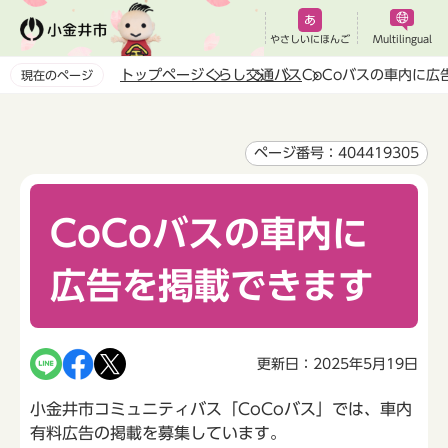
こ
の
やさしいにほんご
Multilingual
ペ
トップページ
くらし
交通
バス
CoCoバスの車内に広
現在のページ
ー
本
ジ
文
の
こ
ページ番号：404419305
先
こ
頭
か
で
CoCoバスの車内に
ら
す
広告を掲載できます
更新日：2025年5月19日
小金井市コミュニティバス「CoCoバス」では、車内
有料広告の掲載を募集しています。