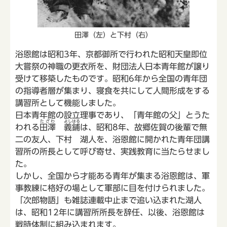
田澤（左）と下村（右）
浴恩館は昭和3年、京都御所で行われた昭和天皇即位
大嘗祭の神職の更衣所を、財団法人日本青年館が譲り
受けて移築したものです。昭和6年から全国の青年団
の指導者層が集まり、寝食を共にして人間形成をする
講習所として機能しました。
日本青年館の設立理事であり、「青年館の父」とうた
たざわ
よしはる
われる
田澤
義鋪
は、昭和8年、故郷佐賀の後輩で無
二の友人、下村 湖人を、浴恩館に開かれた青年団講
習所の所長として呼び寄せ、実践教育に当たらせまし
た。
しかし、全国から才能ある青年が集まる浴恩館は、軍
事教練に格好の場として軍部に目を付けられました。
「次郎物語」も雑誌連載中止まで追い込まれた湖人
は、昭和12年に講習所所長を辞任、以後、浴恩館は
戦時体制に組み込まれます。