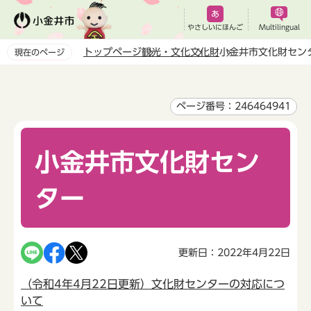
こ
の
やさしいにほんご
Multilingual
ペ
トップページ
観光・文化
文化財
小金井市文化財セン
現在のページ
ー
本
ジ
文
の
こ
ページ番号：246464941
先
こ
頭
か
で
小金井市文化財セン
ら
す
ター
更新日：2022年4月22日
（令和4年4月22日更新）文化財センターの対応につ
いて