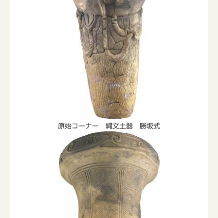
原始コーナー 縄文土器 勝坂式