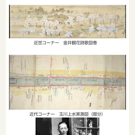
近世コーナー 金井観花詩歌図巻
近代コーナー 玉川上水実測図（部分）