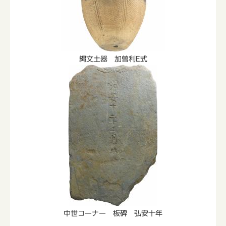
縄文土器 加曽利E式
中世コーナー 板碑 弘安十年