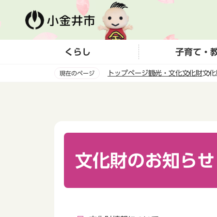
こ
の
ペ
ー
くらし
子育て・
ジ
の
トップページ
観光・文化
文化財
文化
現在のページ
先
頭
本
で
文
す
こ
こ
か
ら
文化財のお知らせ