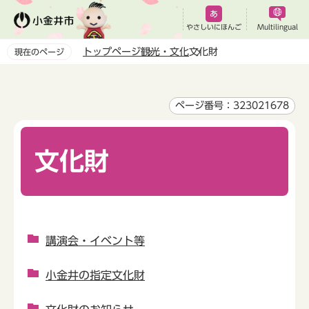
こ
の
やさしいにほんご
Multilingual
ペ
トップページ
観光・文化
文化財
現在のページ
ー
本
ジ
文
の
こ
ページ番号：323021678
先
こ
頭
か
で
文化財
ら
す
講演会・イベント等
小金井の指定文化財