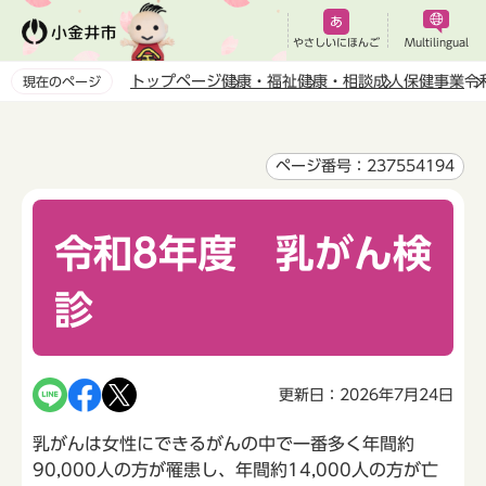
こ
の
やさしいにほんご
Multilingual
ペ
トップページ
健康・福祉
健康・相談
成人保健事業
令
現在のページ
ー
本
ジ
文
の
こ
ページ番号：237554194
先
こ
頭
か
で
令和8年度 乳がん検
ら
す
診
更新日：2026年7月24日
乳がんは女性にできるがんの中で一番多く年間約
90,000人の方が罹患し、年間約14,000人の方が亡