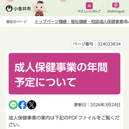
こ
の
やさしいにほんご
Multilingual
ペ
トップページ
健康・福祉
健康・相談
成人保健事業
成
現在のページ
ー
本
ジ
文
の
こ
ページ番号：324023834
先
こ
頭
か
で
成人保健事業の年間
ら
す
予定について
更新日：2026年3月24日
成人保健事業の案内は下記のPDFファイルをご覧くだ
さい。