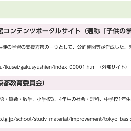
援コンテンツポータルサイト（通称「子供の
徒の学習の支援方策の一つとして、公的機関等が作成した、
nu/ikusei/gakusyushien/index_00001.htm （外部サイト）
京都教育委員会）
語・算数・数学、小学校3、4年生の社会・理科、中学校1年
o.lg.jp/school/study_material/improvement/tokyo_b