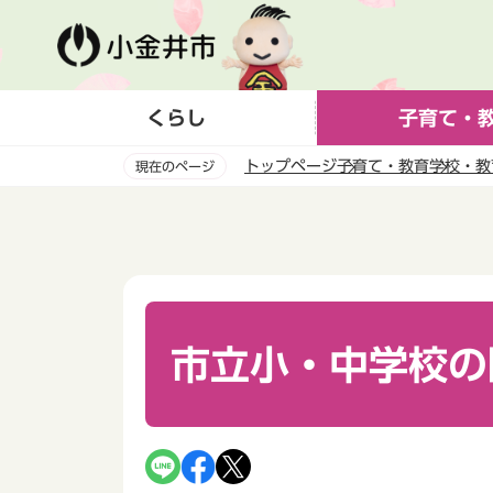
こ
の
ペ
ー
くらし
子育て・
ジ
の
トップページ
子育て・教育
学校・教
現在のページ
先
頭
本
で
文
す
こ
こ
か
ら
市立小・中学校の