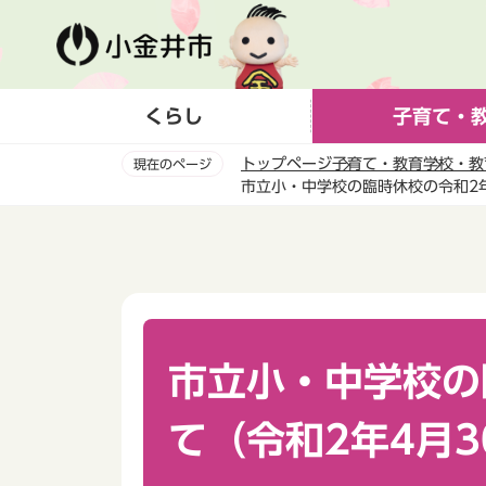
こ
の
ペ
ー
くらし
子育て・
ジ
の
トップページ
子育て・教育
学校・教
現在のページ
先
市立小・中学校の臨時休校の令和2年
頭
本
で
文
す
こ
こ
か
ら
市立小・中学校の
て（令和2年4月