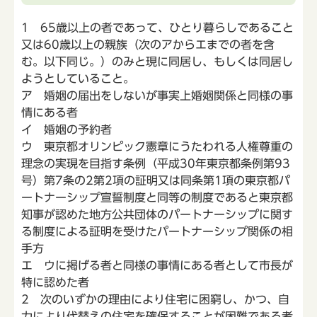
1 65歳以上の者であって、ひとり暮らしであること
又は60歳以上の親族（次のアからエまでの者を含
む。以下同じ。）のみと現に同居し、もしくは同居し
ようとしていること。
ア 婚姻の届出をしないが事実上婚姻関係と同様の事
情にある者
イ 婚姻の予約者
ウ 東京都オリンピック憲章にうたわれる人権尊重の
理念の実現を目指す条例（平成30年東京都条例第93
号）第7条の2第2項の証明又は同条第1項の東京都パ
ートナーシップ宣誓制度と同等の制度であると東京都
知事が認めた地方公共団体のパートナーシップに関す
る制度による証明を受けたパートナーシップ関係の相
手方
エ ウに掲げる者と同様の事情にある者として市長が
特に認めた者
2 次のいずかの理由により住宅に困窮し、かつ、自
力により代替えの住宅を確保することが困難である者