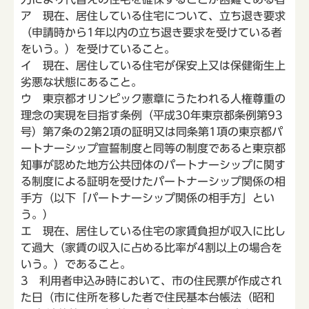
ア 現在、居住している住宅について、立ち退き要求
（申請時から1年以内の立ち退き要求を受けている者
をいう。）を受けていること。
イ 現在、居住している住宅が保安上又は保健衛生上
劣悪な状態にあること。
ウ 東京都オリンピック憲章にうたわれる人権尊重の
理念の実現を目指す条例（平成30年東京都条例第93
号）第7条の2第2項の証明又は同条第1項の東京都パ
ートナーシップ宣誓制度と同等の制度であると東京都
知事が認めた地方公共団体のパートナーシップに関す
る制度による証明を受けたパートナーシップ関係の相
手方（以下「パートナーシップ関係の相手方」とい
う。）
エ 現在、居住している住宅の家賃負担が収入に比し
て過大（家賃の収入に占める比率が4割以上の場合を
いう。）であること。
3 利用者申込み時において、市の住民票が作成され
た日（市に住所を移した者で住民基本台帳法（昭和