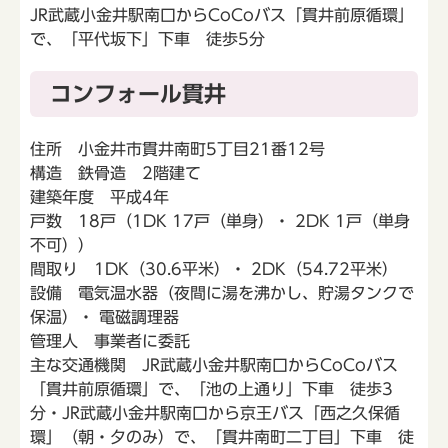
JR武蔵小金井駅南口からCoCoバス「貫井前原循環」
で、「平代坂下」下車 徒歩5分
コンフォール貫井
住所 小金井市貫井南町5丁目21番12号
構造 鉄骨造 2階建て
建築年度 平成4年
戸数 18戸（1DK 17戸（単身）・ 2DK 1戸（単身
不可））
間取り 1DK（30.6平米）・ 2DK（54.72平米）
設備 電気温水器（夜間に湯を沸かし、貯湯タンクで
保温）・ 電磁調理器
管理人 事業者に委託
主な交通機関 JR武蔵小金井駅南口からCoCoバス
「貫井前原循環」で、「池の上通り」下車 徒歩3
分・JR武蔵小金井駅南口から京王バス「西之久保循
環」（朝・夕のみ）で、「貫井南町二丁目」下車 徒