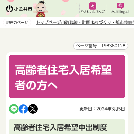
こ
の
やさしいにほんご
Multilingual
ペ
トップページ
市政
政策・計画
まちづくり・都市整備
現在のページ
ー
本
ジ
文
の
こ
ページ番号：198380128
先
こ
頭
か
で
高齢者住宅入居希望
ら
す
者の方へ
更新日：2024年3月5日
高齢者住宅入居希望申出制度