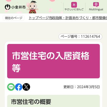
こ
の
やさしいにほんご
Multilingual
ペ
トップページ
市政
政策・計画
まちづくり・都市整備
現在のページ
ー
本
ジ
文
の
こ
ページ番号：112614764
先
こ
頭
か
で
市営住宅の入居資格
ら
す
等
更新日：2024年3月5日
市営住宅の概要