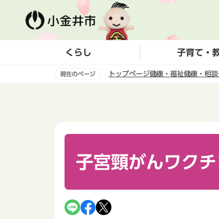
こ
の
ペ
ー
くらし
子育て・
ジ
の
トップページ
健康・福祉
健康・相談
現在のページ
先
頭
本
で
文
す
こ
こ
か
ら
子宮頸がんワクチ