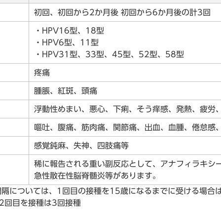
初回、初回から2か月後 初回から6か月後の計3回
・HPV16型、18型
・HPV6型、11型
・HPV31型、33型、45型、52型、58型
疼痛
腫脹、紅斑、頭痛
浮動性めまい、悪心、下痢、そう痒感、発熱、疲労
嘔吐、腹痛、筋肉痛、関節痛、出血、血腫、倦怠感
感覚鈍麻、失神、四肢痛等
稀に報告される重い副反応として、アナフィラキシ
急性散在性脳脊髄炎等があります。
隔については、1回目の接種を15歳になるまでに受ける場合
2回目を接種は3回接種