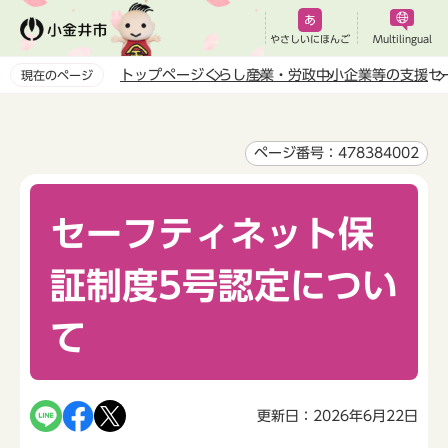
こ
の
やさしいにほんご
Multilingual
ペ
トップページ
くらし
産業・労政
中小企業等の支援
セ
現在のページ
ー
本
ジ
文
の
こ
ページ番号：478384002
先
こ
頭
か
で
セーフティネット保
ら
す
証制度5号認定につい
て
更新日：2026年6月22日