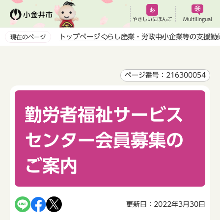
こ
の
やさしいにほんご
Multilingual
ペ
トップページ
くらし
産業・労政
中小企業等の支援
勤
現在のページ
ー
本
ジ
文
の
こ
ページ番号：216300054
先
こ
頭
か
で
勤労者福祉サービス
ら
す
センター会員募集の
ご案内
更新日：2022年3月30日