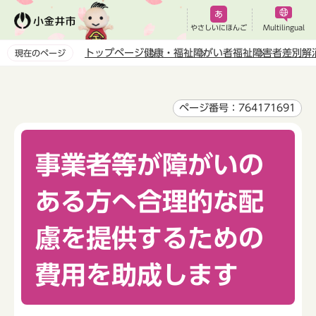
こ
の
やさしいにほんご
Multilingual
ペ
トップページ
健康・福祉
障がい者福祉
障害者差別解
現在のページ
ー
本
ジ
文
の
こ
ページ番号：764171691
先
こ
頭
か
で
事業者等が障がいの
ら
す
ある方へ合理的な配
慮を提供するための
費用を助成します