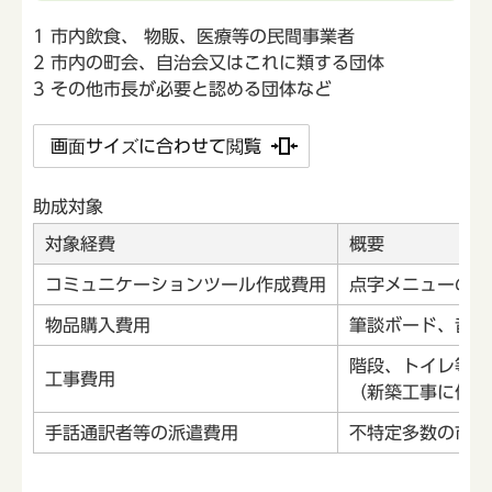
1 市内飲食、 物販、医療等の民間事業者
2 市内の町会、自治会又はこれに類する団体
3 その他市長が必要と認める団体など
画面サイズに合わせて閲覧
助成対象
対象経費
概要
コミュニケーションツール作成費用
点字メニューの作
物品購入費用
筆談ボード、音声
階段、トイレ等の
工事費用
（新築工事に伴う
手話通訳者等の派遣費用
不特定多数の市民