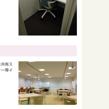
は共有ス
ナー等イ