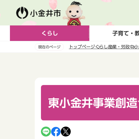
こ
の
ペ
ー
くらし
子育て・
ジ
の
トップページ
くらし
産業・労政
中小
現在のページ
先
頭
本
で
文
す
こ
こ
か
ら
東小金井事業創造