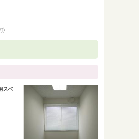
可）
用スペ