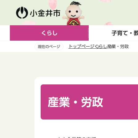
こ
の
ペ
ー
くらし
子育て・
ジ
の
トップページ
くらし
産業・労政
現在のページ
先
頭
本
で
文
す
こ
こ
か
ら
産業・労政