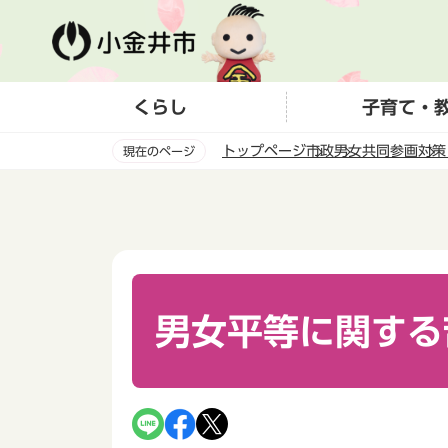
こ
の
ペ
ー
くらし
子育て・
ジ
の
トップページ
市政
男女共同参画
対策
現在のページ
先
頭
本
で
文
す
こ
こ
か
ら
男女平等に関する