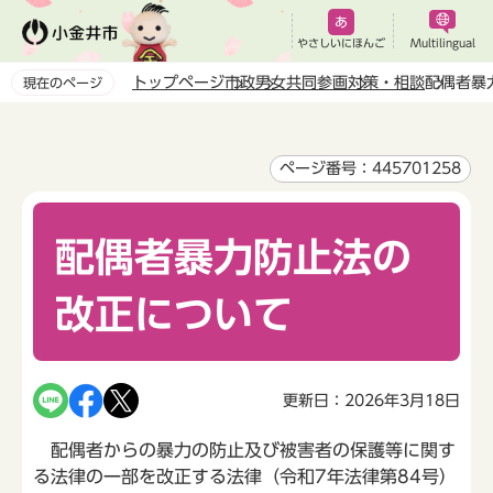
こ
の
やさしいにほんご
Multilingual
ペ
トップページ
市政
男女共同参画
対策・相談
配偶者暴
現在のページ
ー
本
ジ
文
の
こ
ページ番号：445701258
先
こ
頭
か
で
配偶者暴力防止法の
ら
す
改正について
更新日：2026年3月18日
配偶者からの暴力の防止及び被害者の保護等に関す
る法律の一部を改正する法律（令和7年法律第84号）