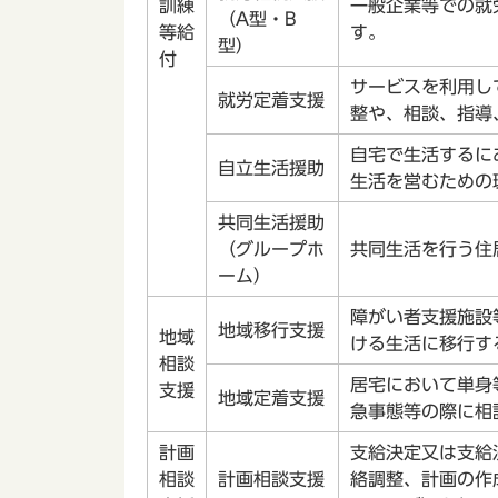
訓練
一般企業等での就
（A型・B
等給
す。
型）
付
サービスを利用し
就労定着支援
整や、相談、指導
自宅で生活するに
自立生活援助
生活を営むための
共同生活援助
（グループホ
共同生活を行う住
ーム）
障がい者支援施設
地域移行支援
地域
ける生活に移行す
相談
居宅において単身
支援
地域定着支援
急事態等の際に相
計画
支給決定又は支給
相談
計画相談支援
絡調整、計画の作