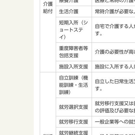
療養介護
医療と常時の介護
介護
給付
生活介護
常時介護が必要な
短期入所（シ
自宅で介護する人
ョートステ
す。
イ）
重度障害者等
介護の必要性が高
包括支援
施設入所支援
施設に入所する人
自立訓練（機
自立した日常生活
能訓練・生活
す。
訓練）
就労移行支援又は
就労選択支援
の評価及び必要な
就労移行支援
一般企業等への就
就労継続支援