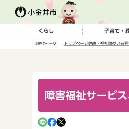
こ
の
ペ
ー
くらし
子育て・
ジ
の
トップページ
健康・福祉
障がい者福
現在のページ
先
頭
本
で
文
す
こ
こ
か
ら
障害福祉サービス