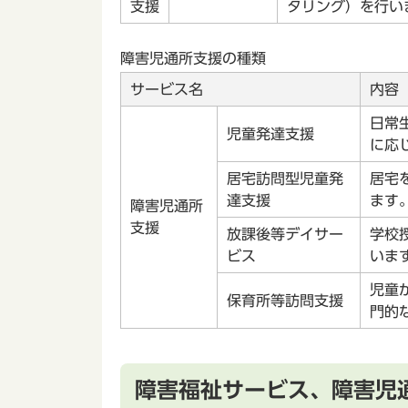
支援
タリング）を行い
障害児通所支援の種類
サービス名
内容
日常
児童発達支援
に応
居宅訪問型児童発
居宅
達支援
ます
障害児通所
支援
放課後等デイサー
学校
ビス
いま
児童
保育所等訪問支援
門的
障害福祉サービス、障害児