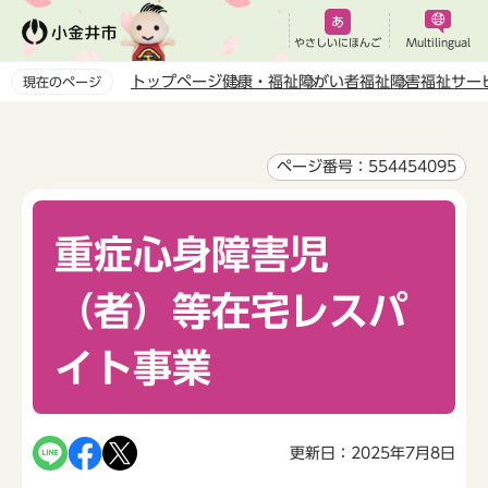
こ
の
やさしいにほんご
Multilingual
ペ
トップページ
健康・福祉
障がい者福祉
障害福祉サー
現在のページ
ー
本
ジ
文
の
こ
ページ番号：554454095
先
こ
頭
か
で
重症心身障害児
ら
す
（者）等在宅レスパ
イト事業
更新日：2025年7月8日