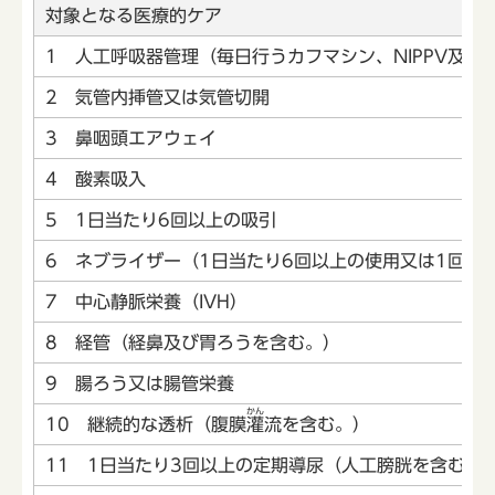
対象となる医療的ケア
1 人工呼吸器管理（毎日行うカフマシン、NIPPV及びC
2 気管内挿管又は気管切開
3 鼻咽頭エアウェイ
4 酸素吸入
5 1日当たり6回以上の吸引
6 ネブライザー（1日当たり6回以上の使用又は1回当
7 中心静脈栄養（IVH）
8 経管（経鼻及び胃ろうを含む。）
9 腸ろう又は腸管栄養
かん
10 継続的な透析（腹膜
灌
流を含む。）
11 1日当たり3回以上の定期導尿（人工膀胱を含む。