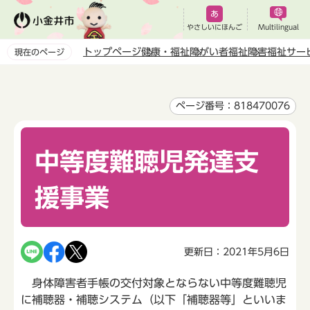
こ
の
やさしいにほんご
Multilingual
ペ
トップページ
健康・福祉
障がい者福祉
障害福祉サー
現在のページ
ー
本
ジ
文
の
こ
ページ番号：818470076
先
こ
頭
か
で
中等度難聴児発達支
ら
す
援事業
更新日：2021年5月6日
身体障害者手帳の交付対象とならない中等度難聴児
に補聴器・補聴システム（以下「補聴器等」といいま