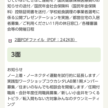
していないときはご連絡を／国民健康保険医療費のお
知らせの送付／国民年金社会保険料（国民年金保険
料）控除証明書を送付／学校給食調理の事業者選考に
係る公開プレゼンテーションを実施／都営住宅の入居
者募集／ご利用ください11月の休日窓口／各種審議
会等の開催日程
2面PDFファイル（PDF：242KB）
3面
お知らせ
ノー上着・ノーネクタイ運動を試行的に延長します／
実践型ワークショップコウカシタLAB第1期メンバー
募集／住まいのなんでも相談会を開催します／任期付
職員・会計年度任用職員募集／新しい小金井をつくる
トビラ／転入間もない方対象みんなのタウンミーティ
ング