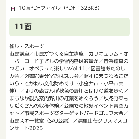
10面PDFファイル（PDF：323KB）
11面
催し・スポーツ
市民講座／市民がつくる自主講座 カリキュラム・オ
ーバーロード子どもの学習内容は適量か／音楽鑑賞の
つどい オペラって楽しいVol.11／図書館おたのし
み会／図書館東分室おはなし会／昭和にまつわるこだ
いら・こがねい文化財めぐり（小金井市・小平市共
催）／はけの森さんぽ秋色の野川とはけの道を歩く／
まちなか観光案内野川の紅葉をめぐろう／秋冬野菜も
りだくさんの収穫体験／公園での散髪イベント青空カ
ット／市民スポーツ祭ターゲットバードゴルフ大会／
市民スキー教室（SAJ公認）／清里山荘クリスマスコ
ンサート2025