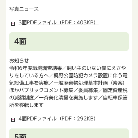
写真ニュース
3面PDFファイル（PDF：403KB）
4面
お知らせ
令和6年度環境調査結果／飼い主のいない猫にえさや
りをしている方へ／梶野公園防犯カメラ設置に伴う電
気設備工事を実施／一般廃棄物処理基本計画（素案）
ほかパブリックコメント募集／委員募集／固定資産税
の減額制度／一斉美化清掃を実施します／自転車保管
所を移転します
4面PDFファイル（PDF：292KB）
5面