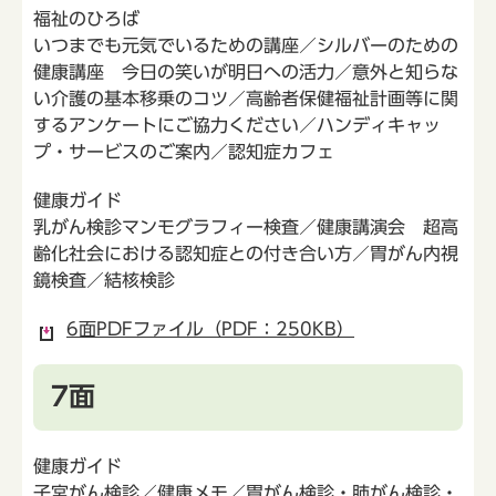
福祉のひろば
いつまでも元気でいるための講座／シルバーのための
健康講座 今日の笑いが明日への活力／意外と知らな
い介護の基本移乗のコツ／高齢者保健福祉計画等に関
するアンケートにご協力ください／ハンディキャッ
プ・サービスのご案内／認知症カフェ
健康ガイド
乳がん検診マンモグラフィー検査／健康講演会 超高
齢化社会における認知症との付き合い方／胃がん内視
鏡検査／結核検診
6面PDFファイル（PDF：250KB）
7面
健康ガイド
子宮がん検診／健康メモ／胃がん検診・肺がん検診・