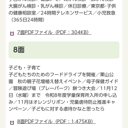
大腸がん検診・乳がん検診／休日診療／東京都･子供
の健康相談室／24時間テレホンサービス／小児救急
（365日24時間）
7面PDFファイル（PDF：304KB）
8面
子ども・子育て
子どもたちのためのフードドライブを開催／栗山公
園 秋の親子花壇植え替えイベント／母子保健ガイド
／冒険遊び場（プレーパーク）餅つき大会／11月12
日（水曜）まで 令和8年度学童保育所入所の申し込
み／11月はオレンジリボン・児童虐待防止推進キャ
ンペーン／子どもに対する虐待かなと思ったら
8面PDFファイル（PDF：1,475KB）