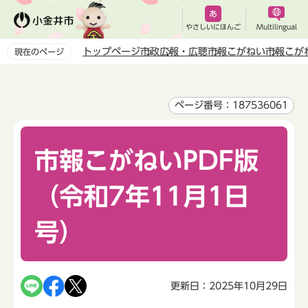
こ
の
やさしいにほんご
Multilingual
ペ
トップページ
市政
広報・広聴
市報こがねい
市報こが
現在のページ
ー
本
ジ
文
の
こ
ページ番号：187536061
先
こ
頭
か
で
市報こがねいPDF版
ら
す
（令和7年11月1日
号）
更新日：2025年10月29日