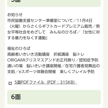
お知らせ
市民協働支援センター準備室について／11月4日
（火曜）からさくらギフトカードプレミアム販売／男
女平等社会をめざして みんなのひろば／「女性に対
する暴力をなくす運動」
福祉のひろば
高齢者いきいき活動講座 折紙講座 脳トレ
ORIGAMIクリスマスアンドお正月飾り／認知症予防
通いの場 脳いきいき講座開催／在宅介護者見舞品の
支給／eスポーツ体験会開催 楽しくフレイル予防
5面PDFファイル（PDF：315KB）
6面