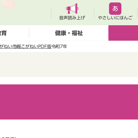
音声読み上げ
やさしいにほんご
教育
健康・福祉
がねい
市報こがねいPDF版
令和7年