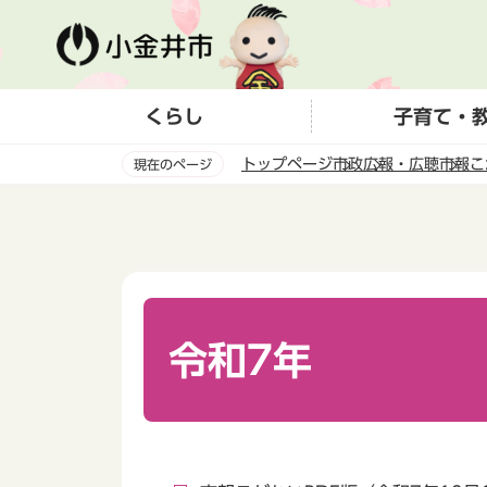
こ
の
ペ
ー
くらし
子育て・
ジ
の
トップページ
市政
広報・広聴
市報こ
現在のページ
先
頭
本
で
文
す
こ
こ
か
ら
令和7年