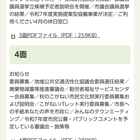
議員選挙立候補予定者説明会を開催／市議会議員選挙
の結果／令和7年度実施提案型協働事業が決定／ご利
用ください4月の休日窓口
3面PDFファイル（PDF：259KB）
4面
お知らせ
委員募集／地域公共交通活性化協議会委員選任結果／
廃棄物減量等推進審議会／勤労者福祉サービスセンタ
ー会員募集／秋のこがねい市民文化祭実行委員募集お
よび説明会／こがねいパレット実行委員募集／市長へ
の手紙あなたの声を市政に／みんなのタウンミーティ
ング／令和7年度市民公募・パブリックコメントを予
定している審議会・施策等