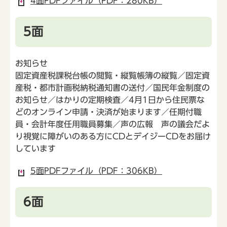
4面PDFファイル（PDF：280KB）
5面
お知らせ
固定資産税課税台帳の閲覧・縦覧帳簿の縦覧／固定資
産税・都市計画税納税通知書の送付／国民年金制度の
お知らせ／はかりの定期検査／4月1日から住民票な
どのオンライン申請・決済が始まります／任期付職
員・会計年度任用職員募集／声の広報 声の議会だよ
り視覚に障がいのある方にCDとデイジーCDをお届け
しています
5面PDFファイル（PDF：306KB）
6面