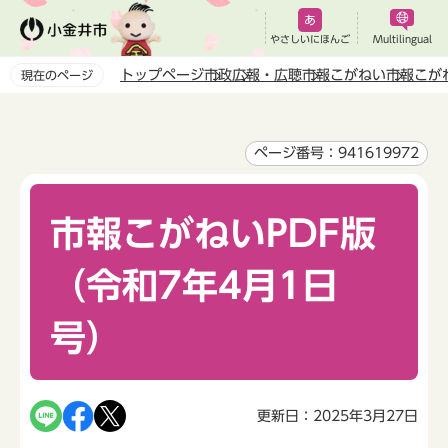
こ
の
やさしいにほんご
Multilingual
ペ
トップページ
市政
広報・広聴
市報こがねい
市報こが
現在のページ
ー
本
ジ
文
の
こ
ページ番号：941619972
先
こ
頭
か
で
市報こがねいPDF版
ら
す
（令和7年4月1日
号）
更新日：2025年3月27日