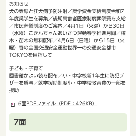
お知らせ
犬の登録と狂犬病予防注射／奨学資金支給制度令和7
年度奨学生を募集／後期高齢者医療制度葬祭費を支給
／市民葬儀制度のご案内／4月1日（火曜）から30日
（水曜）こきんちゃんあいさつ運動春季推進月間／植
木・苗木の無料配布／4月6日（日曜）から15日（火
曜）春の全国交通安全運動世界一の交通安全都市
TOKYOを目指して
子ども・子育て
図書館かよい袋を配布／小・中学校新1年生に防犯ブ
ザーを貸与／就学援助制度小・中学校教育費の一部を
援助
6面PDFファイル（PDF：426KB）
7面