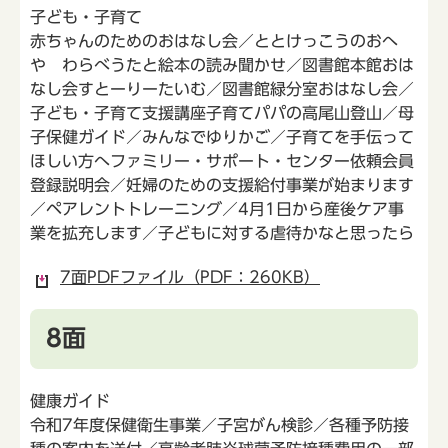
子ども・子育て
赤ちゃんのためのおはなし会／ととけっこうのおへ
や わらべうたと絵本の読み聞かせ／図書館本館おは
なし会すとーりーたいむ／図書館緑分室おはなし会／
子ども・子育て支援講座子育てパパの高尾山登山／母
子保健ガイド／みんなでゆりかご／子育てを手伝って
ほしい方へファミリー・サポート・センター依頼会員
登録説明会／妊婦のための支援給付事業が始まります
／ペアレントトレーニング／4月1日から産後ケア事
業を拡充します／子どもに対する虐待かなと思ったら
7面PDFファイル（PDF：260KB）
8面
健康ガイド
令和7年度保健衛生事業／子宮がん検診／各種予防接