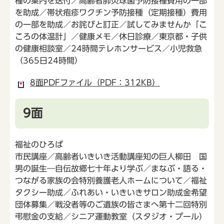
種の案内を送付／高齢者肺炎球菌予防接種費用の一部
を助成／帯状疱疹ワクチン予防接種（定期接種）費用
の一部を助成／お詫びと訂正／試してみませんか「こ
ころの体温計」／健康メモ／休日診療／東京都・子供
の健康相談室／24時間テレホンサービス／小児救急
（365日24時間）
8面PDFファイル（PDF：312KB）
9面
福祉のひろば
市民講座／高齢者いきいき活動講座知の巨人柳田 国
男の誕生―自伝故郷七十年より学ぶ／まなぶ・語る・
つながる家族の会特別養護老人ホームについて／福祉
タクシー助成／ふれあい・いきいきサロン助成金希望
団体募集／戦没者等のご遺族の皆さまへ第十二回特別
弔慰金の支給／シニア運動教室（スタジオ・プール）