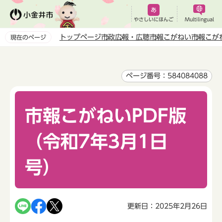
こ
の
やさしいにほんご
Multilingual
ペ
トップページ
市政
広報・広聴
市報こがねい
市報こが
現在のページ
ー
本
ジ
文
の
こ
ページ番号：584084088
先
こ
頭
か
で
市報こがねいPDF版
ら
す
（令和7年3月1日
号）
更新日：2025年2月26日