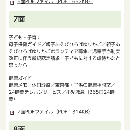
6面PDFファイル（PDF：652KB）
7面
子ども・子育て
母子保健ガイド／親子あそびひろばゆりかご／親子あ
そびひろばゆりかごボランティア募集／児童手当制度
改正に伴う新規認定請求／子どもに対する虐待かなと
思ったら
健康ガイド
健康メモ／休日診療／東京都・子供の健康相談室／
24時間テレホンサービス／小児救急（365日24時
間）
7面PDFファイル（PDF：314KB）
8面