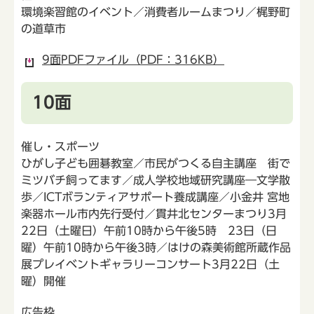
環境楽習館のイベント／消費者ルームまつり／梶野町
の道草市
9面PDFファイル（PDF：316KB）
10面
催し・スポーツ
ひがし子ども囲碁教室／市民がつくる自主講座 街で
ミツバチ飼ってます／成人学校地域研究講座―文学散
歩／ICTボランティアサポート養成講座／小金井 宮地
楽器ホール市内先行受付／貫井北センターまつり3月
22日（土曜日）午前10時から午後5時 23日（日
曜）午前10時から午後3時／はけの森美術館所蔵作品
展プレイベントギャラリーコンサート3月22日（土
曜）開催
広告枠