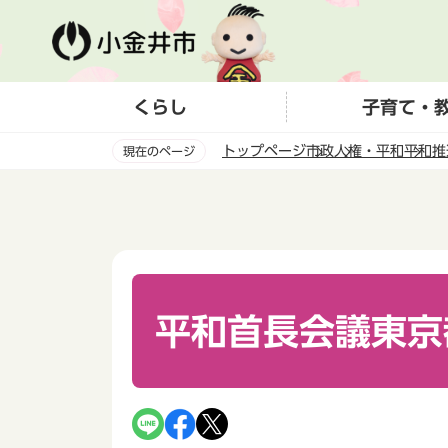
こ
の
ペ
ー
くらし
子育て・
ジ
の
トップページ
市政
人権・平和
平和推
現在のページ
先
頭
本
で
文
す
こ
こ
か
ら
平和首長会議東京