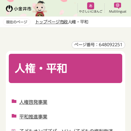
こ
の
やさしいにほんご
Multilingual
ペ
トップページ
市政
人権・平和
現在のページ
ー
本
ジ
文
の
こ
ページ番号：648092251
先
こ
頭
か
で
人権・平和
ら
す
人権啓発事業
平和推進事業