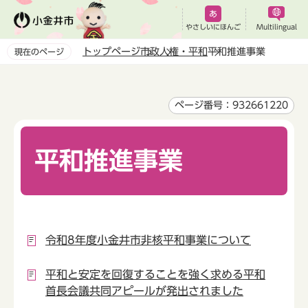
こ
の
やさしいにほんご
Multilingual
ペ
トップページ
市政
人権・平和
平和推進事業
現在のページ
ー
本
ジ
文
の
こ
ページ番号：932661220
先
こ
頭
か
で
平和推進事業
ら
す
令和8年度小金井市非核平和事業について
平和と安定を回復することを強く求める平和
首長会議共同アピールが発出されました