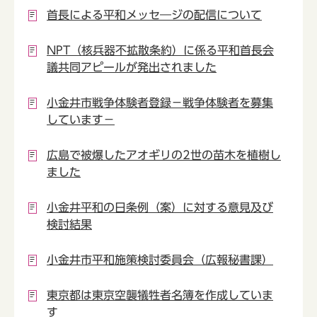
首長による平和メッセ―ジの配信について
NPT（核兵器不拡散条約）に係る平和首長会
議共同アピールが発出されました
小金井市戦争体験者登録－戦争体験者を募集
しています－
広島で被爆したアオギリの2世の苗木を植樹し
ました
小金井平和の日条例（案）に対する意見及び
検討結果
小金井市平和施策検討委員会（広報秘書課）
東京都は東京空襲犠牲者名簿を作成していま
す