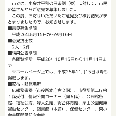
市では、小金井平和の日条例（案）に対して、市民
の皆さんからご意見を募集しました。
この度、お寄せいただいたご意見及び検討結果がま
とまりましたので、お知らせします。
■意見募集期間
平成26年8月15日から9月16日
■意見提出数
2人・2件
■結果公表期間
各閲覧場所 平成26年10月15日から11月14日ま
で
※ホームページ上では、平成26年11月15日以降も
掲載します。
■配布・閲覧場所
広報秘書課（市役所本庁舎２階）、市役所第二庁舎
１階受付、情報公開コーナー（同６階）、公民館各
館、福祉会館、婦人会館、総合体育館、栗山公園健康
運動センター、図書館（本館）、保健センター、東小
金井駅開設記念会館