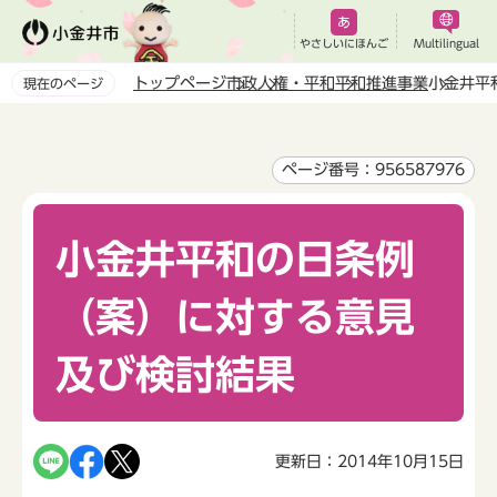
こ
の
やさしいにほんご
Multilingual
ペ
トップページ
市政
人権・平和
平和推進事業
小金井平
現在のページ
ー
本
ジ
文
の
こ
ページ番号：956587976
先
こ
頭
か
で
小金井平和の日条例
ら
す
（案）に対する意見
及び検討結果
更新日：2014年10月15日