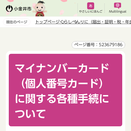
こ
の
やさしいにほんご
Multilingual
ペ
トップページ
くらし
べんりに（届出・証明・税・年
現在のページ
ー
本
ジ
文
の
こ
ページ番号：523679186
先
こ
頭
か
で
マイナンバーカード
ら
す
（個人番号カード）
に関する各種手続に
ついて