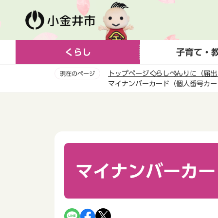
こ
の
ペ
ー
くらし
子育て・
ジ
の
トップページ
くらし
べんりに（届出
現在のページ
先
マイナンバーカード（個人番号カー
頭
本
で
文
す
こ
こ
か
ら
マイナンバーカー