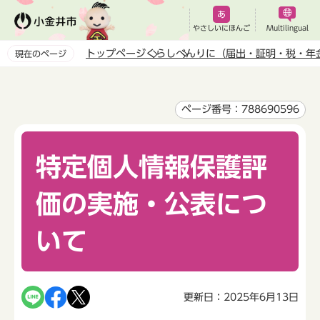
こ
の
やさしいにほんご
Multilingual
ペ
トップページ
くらし
べんりに（届出・証明・税・年
現在のページ
ー
本
ジ
文
の
こ
ページ番号：788690596
先
こ
頭
か
で
特定個人情報保護評
ら
す
価の実施・公表につ
いて
更新日：2025年6月13日