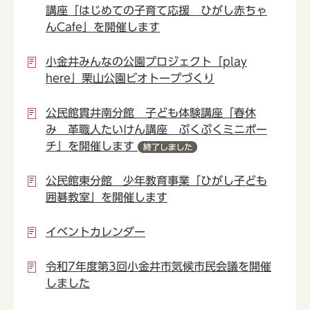
講座「はじめての子育て応援 ひがし赤ちゃ
んCafe」を開催します
小金井みんなの公園プロジェクト「play
here」栗山公園ビオトープづくり
公民館貫井南分館 子ども体験講座「春休
み 革職人たいけん講座 ぷくぷくミニポー
チ」を開催します
公民館東分館 少年教育事業「ひがし子ども
囲碁教室」を開催します
イベントカレンダー
令和7年度第3回小金井市気候市民会議を開催
しました