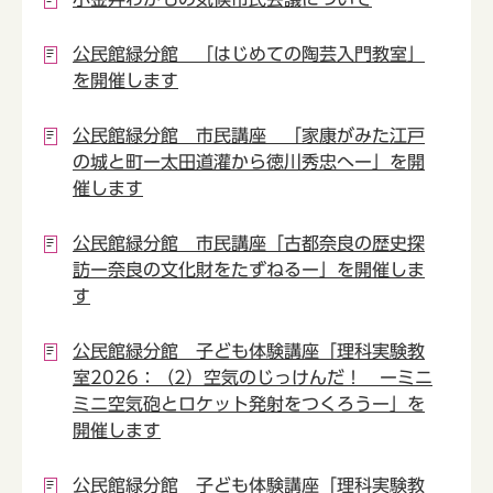
公民館緑分館 「はじめての陶芸入門教室」
を開催します
公民館緑分館 市民講座 「家康がみた江戸
の城と町ー太田道灌から徳川秀忠へー」を開
催します
公民館緑分館 市民講座「古都奈良の歴史探
訪ー奈良の文化財をたずねるー」を開催しま
す
公民館緑分館 子ども体験講座「理科実験教
室2026：（2）空気のじっけんだ！ ーミニ
ミニ空気砲とロケット発射をつくろうー」を
開催します
公民館緑分館 子ども体験講座「理科実験教