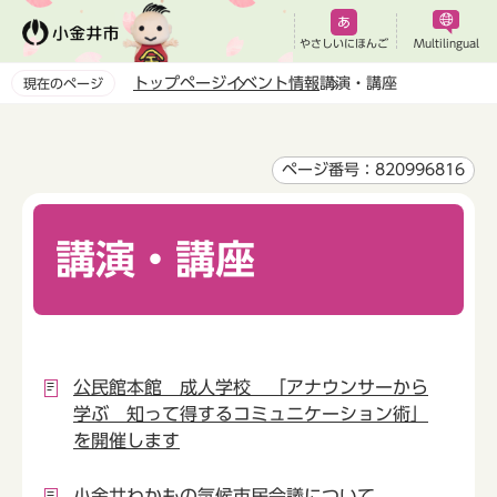
こ
の
やさしいにほんご
Multilingual
ペ
トップページ
イベント情報
講演・講座
現在のページ
ー
本
ジ
文
の
こ
ページ番号：820996816
先
こ
頭
か
で
講演・講座
ら
す
公民館本館 成人学校 「アナウンサーから
学ぶ 知って得するコミュニケーション術」
を開催します
小金井わかもの気候市民会議について