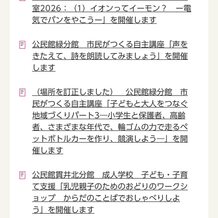
室2026：（1）イオンってイーモン？ ー電
気でパンをやこうー」を開催します
公民館緑分館 市民がつくる自主講座「声を
きたえて、詩を朗読してみましょう」を開催
します
（場所を訂正しました） 公民館緑分館 市
民がつくる自主講座「子どもと大人をつなぐ
地域づくりパート3―小学生と保護者、高齢
者、さまざまな年代で、輪ゴムの力で走るペ
ットボトルカーを作り、競演しよう―」を開
催します
公民館貫井北分館 成人学校 子ども・子育
て支援「乳児親子のためのおどりのワークシ
ョップ からだのことばでおしゃべりしよ
う」を開催します