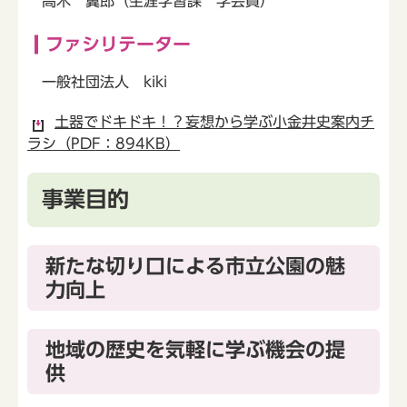
高木 翼郎（生涯学習課 学芸員）
ファシリテーター
一般社団法人 kiki
土器でドキドキ！？妄想から学ぶ小金井史案内チ
ラシ（PDF：894KB）
事業目的
新たな切り口による市立公園の魅
力向上
地域の歴史を気軽に学ぶ機会の提
供