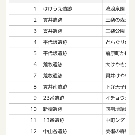
1
はけうえ遺跡
滄浪泉園
2
貫井遺跡
三楽の森公共
3
貫井遺跡
三楽公園
4
平代坂遺跡
どんぐりの森
5
平代坂遺跡
前原町かけは
6
荒牧遺跡
大けやき公園
7
荒牧遺跡
貫井けやき公
8
貫井南遺跡
下弁天子供広
9
23番遺跡
イチョウ公園
10
新橋遺跡
四割堰緑地
11
13番遺跡
中町シダレザ
12
中山谷遺跡
美術の森緑地