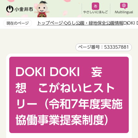
こ
の
やさしいにほんご
Multilingual
ペ
トップページ
くらし
公園・緑地保全
公園情報
DOK
現在のページ
ー
本
ジ
文
の
こ
ページ番号：533357881
先
こ
頭
か
で
DOKI DOKI 妄
ら
す
想 こがねいヒスト
リー（令和7年度実施
協働事業提案制度）