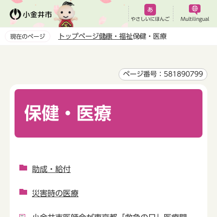
こ
の
やさしいにほんご
Multilingual
ペ
トップページ
健康・福祉
保健・医療
現在のページ
ー
本
ジ
文
の
こ
ページ番号：581890799
先
こ
頭
か
で
保健・医療
ら
す
助成・給付
災害時の医療