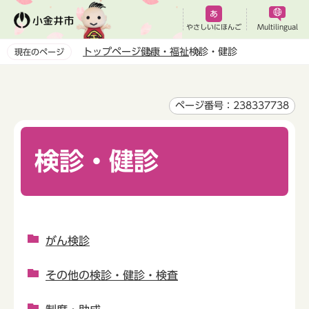
こ
の
やさしいにほんご
Multilingual
ペ
トップページ
健康・福祉
検診・健診
現在のページ
ー
本
ジ
文
の
こ
ページ番号：238337738
先
こ
頭
か
で
検診・健診
ら
す
がん検診
その他の検診・健診・検査