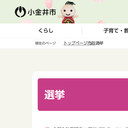
こ
の
ペ
ー
くらし
子育て・
ジ
の
トップページ
市政
選挙
現在のページ
先
頭
本
で
文
す
こ
こ
か
ら
選挙