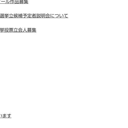
クール作品募集
長選挙立候補予定者説明会について
選挙投票立会人募集
います