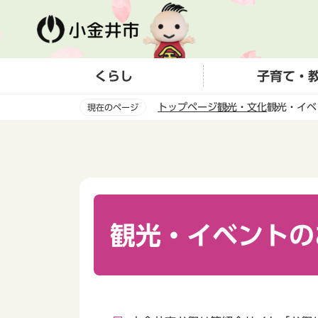
こ
の
ペ
ー
くらし
子育て・
ジ
の
トップページ
観光・文化
観光・イベ
現在のページ
先
頭
本
で
文
す
こ
こ
か
ら
観光・イベントの