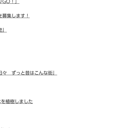
りGO！」
を募集します！
売」
日々 ずっと昔はこんな街」
木を植樹しました