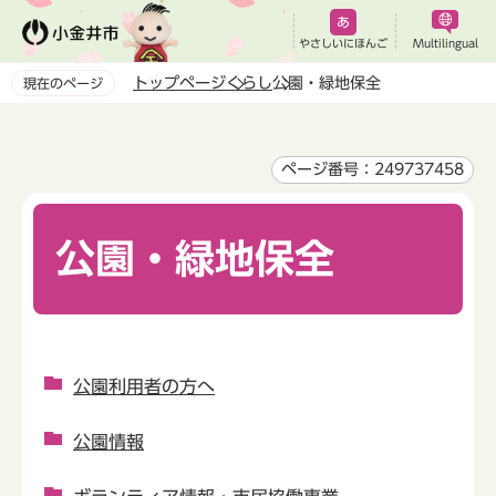
こ
の
やさしいにほんご
Multilingual
ペ
トップページ
くらし
公園・緑地保全
現在のページ
ー
本
ジ
文
の
こ
ページ番号：249737458
先
こ
頭
か
で
公園・緑地保全
ら
す
公園利用者の方へ
公園情報