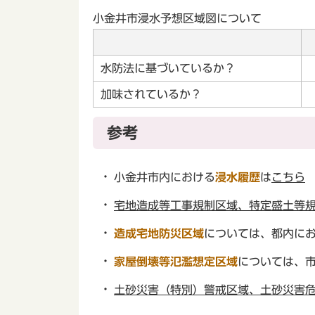
小金井市浸水予想区域図について
水防法に基づいているか？
加味されているか？
参考
小金井市内における
浸水履歴
は
こちら
宅地造成等工事規制区域、特定盛土等
造成宅地防災区域
については、都内に
家屋倒壊等氾濫想定区域
については、
土砂災害（特別）警戒区域、土砂災害