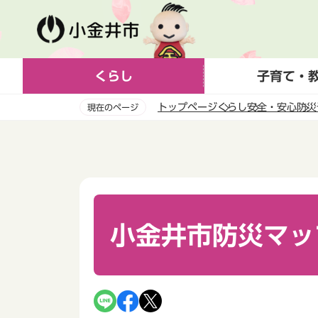
こ
の
ペ
ー
くらし
子育て・
ジ
の
トップページ
くらし
安全・安心
防災
現在のページ
先
頭
本
で
文
す
こ
こ
か
ら
小金井市防災マッ