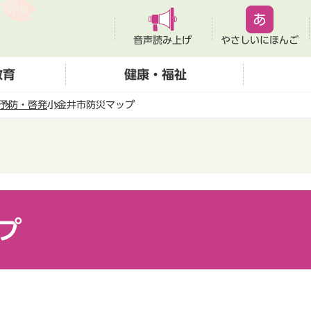
音声読み上げ
やさしいにほんご
教育
健康・福祉
予防・啓発
小金井市防災マップ
プ