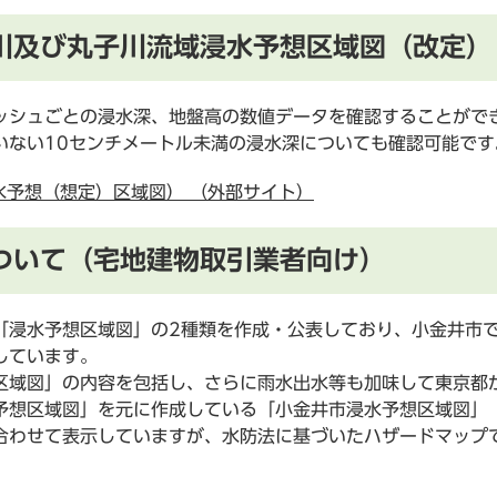
川及び丸子川流域浸水予想区域図（改定）
シュごとの浸水深、地盤高の数値データを確認することがで
ない10センチメートル未満の浸水深についても確認可能です
水予想（想定）区域図） （外部サイト）
ついて（宅地建物取引業者向け）
浸水予想区域図」の2種類を作成・公表しており、小金井市
しています。
域図」の内容を包括し、さらに雨水出水等も加味して東京都
想区域図」を元に作成している「小金井市浸水予想区域図」
合わせて表示していますが、水防法に基づいたハザードマップ