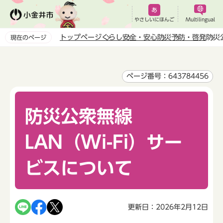
こ
の
やさしいにほんご
Multilingual
ペ
トップページ
くらし
安全・安心
防災
予防・啓発
防災
現在のページ
ー
本
ジ
文
の
こ
ページ番号：643784456
先
こ
頭
か
で
防災公衆無線
ら
す
LAN（Wi-Fi）サー
ビスについて
更新日：2026年2月12日